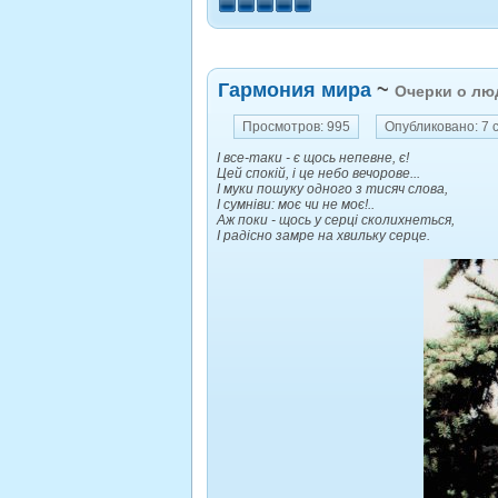
Гармония мира
~
Очерки о лю
Просмотров: 995
Опубликовано: 7 
І все-таки - є щось непевне, є!
Цей спокій, і це небо вечорове...
І муки пошуку одного з тисяч слова,
І сумніви: моє чи не моє!..
Аж поки - щось у серці сколихнеться,
І радісно замре на хвильку серце.