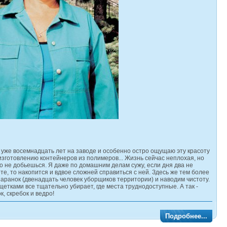
 Я уже восемнадцать лет на заводе и особенно остро ощущаю эту красоту
изготовлению контейнеров из полимеров... Жизнь сейчас неплохая, но
о не добьешься. Я даже по домашним делам сужу, если дня два не
те, то накопится и вдвое сложней справиться с ней. Здесь же тем более
заранок (двенадцать человек уборщиков территории) и наводим чистоту.
щетками все тщательно убирает, где места труднодоступные. А так -
, скребок и ведро!
Подробнее...