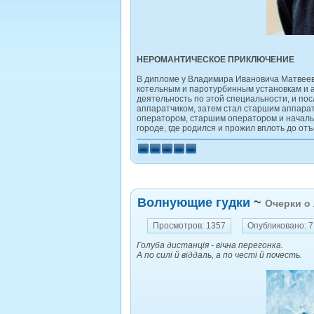
НЕРОМАНТИЧЕСКОЕ ПРИКЛЮЧЕНИЕ
В дипломе у Владимира Ивановича Матвеева
котельным и паротурбинным установкам и а
деятельность по этой специальности, и по
аппаратчиком, затем стал старшим аппарат
оператором, старшим оператором и началь
городе, где родился и прожил вплоть до отъ
Волнующие гудки
~
Очерки о
Просмотров: 1357
Опубликовано: 7
Голуба дистанція - вічна перегонка.
А по силі й віддаль, а по честі й почесть.