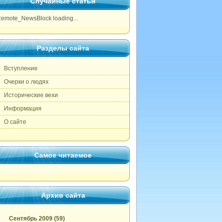
Случайные статьи
emote_NewsBlock loading...
Разделы сайта
Вступление
Очерки о людях
Исторические вехи
Информация
О сайте
Самое читаемое
Архив сайта
Сентябрь 2009 (59)