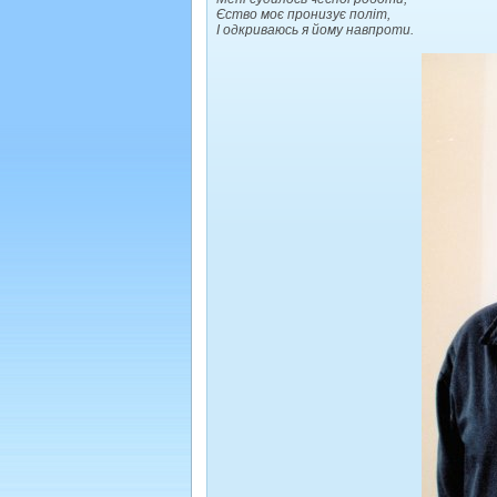
Єство моє пронизує політ,
І одкриваюсь я йому навпроти.