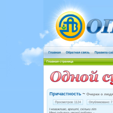
Главная
Обратная связь
Правила са
Главная страница
Причастность
~
Очерки о люд
Просмотров: 1124
Опубликовано: 7
І неважливо, врешті, скільки літ
Мені судилось чесної роботи, -